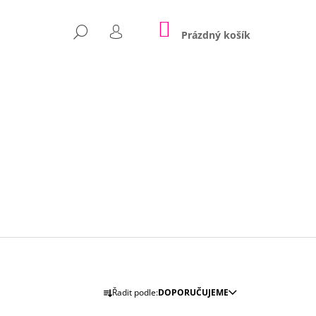
NÁKUPNÍ
HLEDAT
KOŠÍK
Prázdný košík
PŘIHLÁŠENÍ
Následující
Ř
Řadit podle:
DOPORUČUJEME
A
POLŠTÁŘE NINA