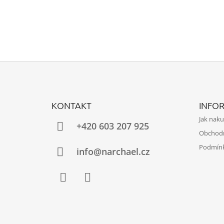
Z
Á
KONTAKT
INFO
P
Jak nak
A
+420 603 207 925
Obchod
T
Podmínk
Í
info@narchael.cz
Facebook
Instagram