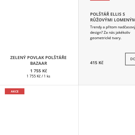
POLŠTÁŘ ELLIS S
RŮŽOVÝMI LOMENÝM
PROUŽKY
Trendy a přitom nadčasov
design? Za nás jakékoliv
geometrické tvary.
Skla
ZELENÝ POVLAK POLŠTÁŘE
DO
415 Kč
BAZAAR
1 755 Kč
Měrná
1 755 Kč / 1 ks
cena:
AKCE