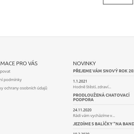
L
O
V
Á
Á
D
N
A
Í
C
Í
P
R
V
K
Y
RMACE PRO VÁS
NOVINKY
V
Ý
PŘEJEME VÁM SNOVÝ ROK 20
upovat
P
ní podmínky
1.1.2021
I
Hodně štěstí, zdraví...
S
y ochrany osobních údajů
U
PRODLOUŽENÁ CHATOVACÍ
PODPORA
24.11.2020
Rádi vám vycházíme v...
JEZDÍME S BALÍČKY "NA BAN