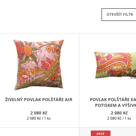
LENTILKAMI
275 Kč
675 Kč
OTEVŘÍT FILTR
V
Ý
P
S
P
R
O
D
ŽIVELNÝ POVLAK POLŠTÁŘE AIR
POVLAK POLŠTÁŘE EA
POTISKEM A VÝŠIV
U
2 080 Kč
2 080 Kč
K
Měrná
Měrná
2 080 Kč / 1 ks
2 080 Kč / 1 ks
T
cena:
cena:
Ů
AKCE