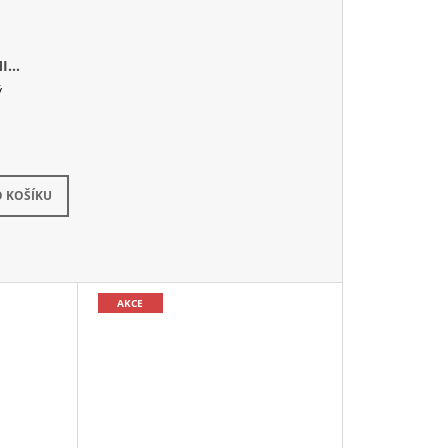
I
ý
dem
(6 ks)
 KOŠÍKU
AKCE