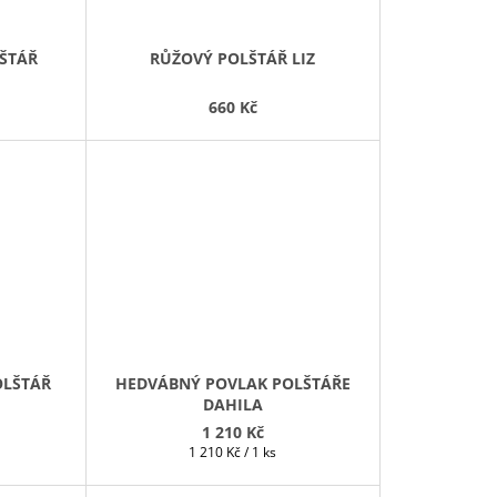
LŠTÁŘ
RŮŽOVÝ POLŠTÁŘ LIZ
660 Kč
OLŠTÁŘ
HEDVÁBNÝ POVLAK POLŠTÁŘE
DAHILA
1 210 Kč
Měrná
1 210 Kč / 1 ks
cena: