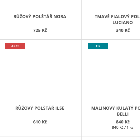
RŮŽOVÝ POLŠTÁŘ NORA
TMAVĚ FIALOVÝ PO
LUCIANO
725 Kč
340 Kč
AKCE
TIP
RŮŽOVÝ POLŠTÁŘ ILSE
MALINOVÝ KULATÝ P
BELLI
610 Kč
840 Kč
Měrná
840 Kč / 1 ks
cena: