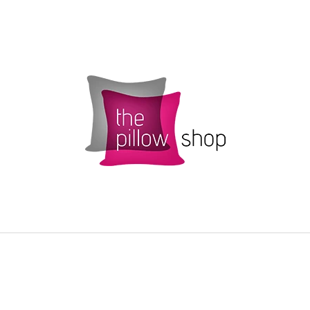
CO POTŘEBUJETE NAJÍT?
HLEDAT
DOPORUČUJEME
POVLAK POLŠTÁŘKU SMARTIES S
ŽLUTÝ POVLAK 